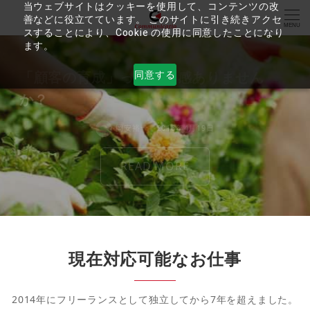
当ウェブサイトはクッキーを使用して、コンテンツの改
善などに役立てています。 このサイトに引き続きアクセ
MENU
スすることにより、Cookie の使用に同意したことになり
ます。
「顧客の育成」って違和感ありません
同意する
か？
岡安裕一
2016年4月19日
READ MORE
現在対応可能なお仕事
2014年にフリーランスとして独立してから7年を超えました。