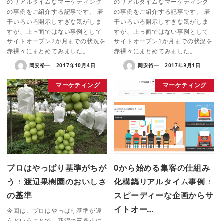
のリアルタイムなマーケティング
のリアルタイムなマーケティング
の事例をご紹介する記事です。 若
の事例をご紹介する記事です。 若
干いろいろ開示しすぎな気がしま
干いろいろ開示しすぎな気がしま
すが、上っ面ではない事例として
すが、上っ面ではない事例として
サイトオープン2か月までの状況を
サイトオープン1か月までの状況を
赤裸々にまとめてみました。
赤裸々にまとめてみました。
岡安裕一
2017年10月4日
岡安裕一
2017年9月1日
マーケティング
マーケティング
プロはやっぱり基準がちが
0から始める集客の仕組み
う：渡辺果樹園のおいしさ
化構築リアルタイム事例：
の基準
スピーディーな企画からサ
イトオー…
今回は、プロはやっぱり基準が違
うということで、新潟の三条市に