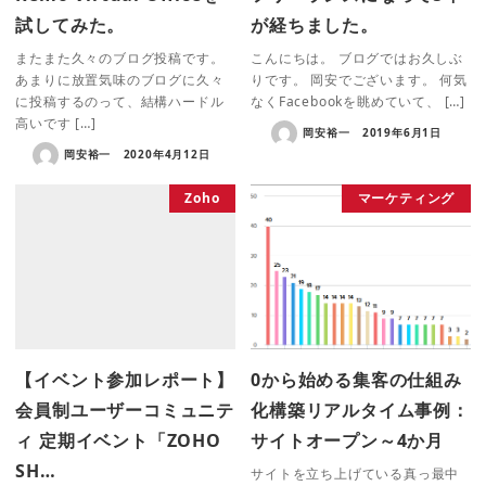
試してみた。
が経ちました。
またまた久々のブログ投稿です。
こんにちは。 ブログではお久しぶ
あまりに放置気味のブログに久々
りです。 岡安でございます。 何気
に投稿するのって、結構ハードル
なくFacebookを眺めていて、 […]
高いです […]
岡安裕一
2019年6月1日
岡安裕一
2020年4月12日
Zoho
マーケティング
【イベント参加レポート】
0から始める集客の仕組み
会員制ユーザーコミュニテ
化構築リアルタイム事例：
ィ 定期イベント「ZOHO
サイトオープン～4か月
SH…
サイトを立ち上げている真っ最中