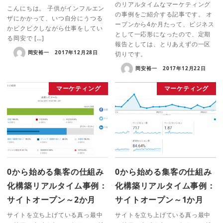
のリアルタイムなマーケティング
こんにちは。 子供がインフルエン
の事例をご紹介する記事です。 オ
ザにかかって、いつ自分にうつる
ープンから4か月たって、ビジネス
かビクビクしながら仕事をしてい
として一応形になったので、定期
る岡安で […]
報告としては、とりあえずの一区
岡安裕一
2017年12月28日
切りです。
岡安裕一
2017年12月22日
マーケティング
マーケティング
0から始める集客の仕組み
0から始める集客の仕組み
化構築リアルタイム事例：
化構築リアルタイム事例：
サイトオープン～2か月
サイトオープン～1か月
サイトを立ち上げている真っ最中
サイトを立ち上げている真っ最中