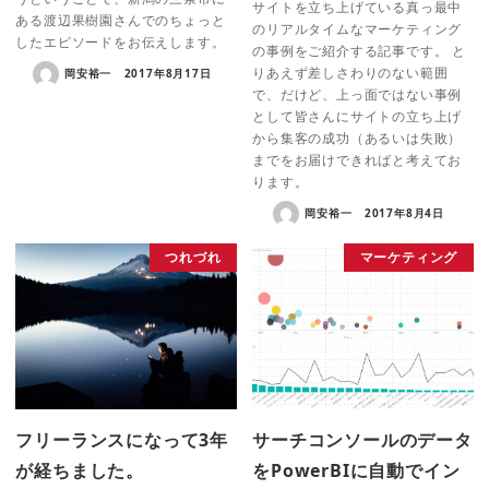
サイトを立ち上げている真っ最中
ある渡辺果樹園さんでのちょっと
のリアルタイムなマーケティング
したエピソードをお伝えします。
の事例をご紹介する記事です。 と
りあえず差しさわりのない範囲
岡安裕一
2017年8月17日
で、だけど、上っ面ではない事例
として皆さんにサイトの立ち上げ
から集客の成功（あるいは失敗）
までをお届けできればと考えてお
ります。
岡安裕一
2017年8月4日
つれづれ
マーケティング
フリーランスになって3年
サーチコンソールのデータ
が経ちました。
をPowerBIに自動でイン