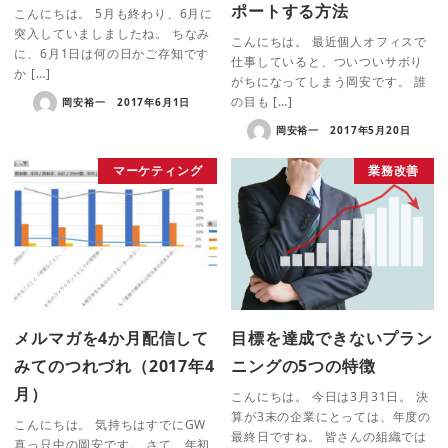
ポートする方法
こんにちは。 5月も終わり、6月に
突入していましましたね。 ちなみ
こんにちは。 最近個人オフィスで
に、6月1日は何の日かご存知です
仕事していると、ついついサボり
か […]
がちになってしまう岡安です。 誰
の目も […]
岡安裕一
2017年6月1日
岡安裕一
2017年5月20日
マーケティング
業務改善
メルマガを4か月配信して
目標を達成できないプラン
みてのつれづれ（2017年4
ニングの5つの特徴
月）
こんにちは。 今日は3月31日。 決
算が3末の企業にとっては、年度の
こんにちは。 気持ちはすでにGW
最終日ですね。 皆さんの組織では
真っ只中の岡安です。 さて、年初