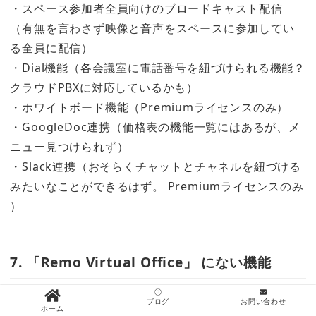
・スペース参加者全員向けのブロードキャスト配信
（有無を言わさず映像と音声をスペースに参加してい
る全員に配信）
・Dial機能（各会議室に電話番号を紐づけられる機能？
クラウドPBXに対応しているかも）
・ホワイトボード機能（Premiumライセンスのみ）
・GoogleDoc連携（価格表の機能一覧にはあるが、メ
ニュー見つけられず）
・Slack連携（おそらくチャットとチャネルを紐づける
みたいなことができるはず。 Premiumライセンスのみ
）
7. 「Remo Virtual Office」 にない機能
・映像と音声の録画機能
ブログ
お問い合わせ
ホーム