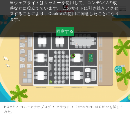
当ウェブサイトはクッキーを使用して、コンテンツの改
善などに役立てています。 このサイトに引き続きアクセ
MENU
スすることにより、Cookie の使用に同意したことになり
ます。
同意する
HOME
コムニカチオブログ
クラウド
Remo Virtual Officeを試して
みた。