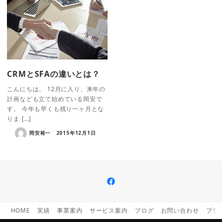
CRMとSFAの違いとは？
こんにちは。 12月に入り、来年の
計画なども立て始めている岡安で
す。 今年も早くも残り一ヶ月とな
りま […]
岡安裕一
2015年12月1日
facebook
HOME
実績
事業案内
サービス案内
ブログ
お問い合わせ
プラ