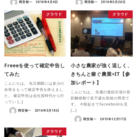
岡安裕一
2016年4月4日
岡安裕一
2016年3月26日
クラウド
クラウド
Freeeを使って確定申告し
小さな農家が強く逞しく、
てみた
きちんと稼ぐ農業×IT【参
加レポート】
こんにちは。 先日期限には多少の
余裕をもって確定申告を終えまし
こんにちは。 先週の連続出張の長
た。 確定申告は会社員時代から行
距離移動で若干疲れ気味の岡安で
ってい […]
す。 今朝起きてFaceebookを見
[…]
岡安裕一
2016年3月18日
岡安裕一
2015年12月17日
クラウド