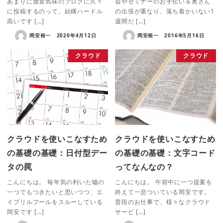
あまりに放置気味のブログに久々
会やセミナーのお手伝い＆奥さん
に投稿するのって、結構ハードル
の出張が重なり、落ち着かいない1
高いです […]
週間だ […]
岡安裕一
2020年4月12日
岡安裕一
2016年5月16日
クラウド
クラウド
クラウドを使いこなすため
クラウドを使いこなすため
の基礎の基礎：日付型デー
の基礎の基礎：文字コード
タの罠
ってなんなの？
こんにちは。 毎年気の利いた嘘の
こんにちは。 午前中に一つ提案を
一つでもつきたいと思いつつ、エ
終えて一息ついている岡安です。
イプリルフールをスルーしている
普段のお仕事で、様々なクラウド
岡安です […]
サービ […]