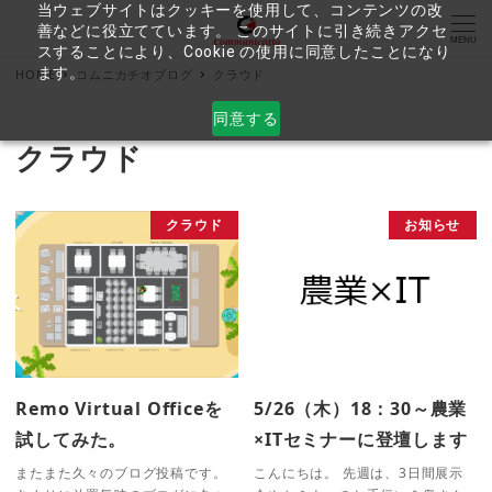
当ウェブサイトはクッキーを使用して、コンテンツの改
善などに役立てています。 このサイトに引き続きアクセ
MENU
スすることにより、Cookie の使用に同意したことになり
ます。
HOME
コムニカチオブログ
クラウド
同意する
クラウド
クラウド
お知らせ
Remo Virtual Officeを
5/26（木）18：30～農業
試してみた。
×ITセミナーに登壇します
またまた久々のブログ投稿です。
こんにちは。 先週は、3日間展示