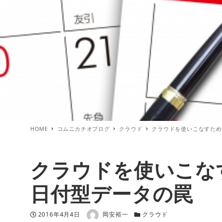
HOME
コムニカチオブログ
クラウド
クラウドを使いこなすため
クラウドを使いこな
日付型データの罠
著者
投稿日
カテゴリー
2016年4月4日
岡安裕一
クラウド